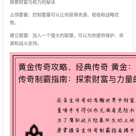
探索财富与权力的秘诀
占领要塞：控制要塞可以让你获得资源、税收和战略优
势。
建立联盟：加入一个强大的联盟，可以为你提供保护、资
源和战斗支持。