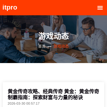
游戏动态
游戏动态
首页
黄金传奇攻略、经典传奇 黄金：黄金传奇
制霸指南：探索财富与力量的秘诀
2026-03-30 00:57:17