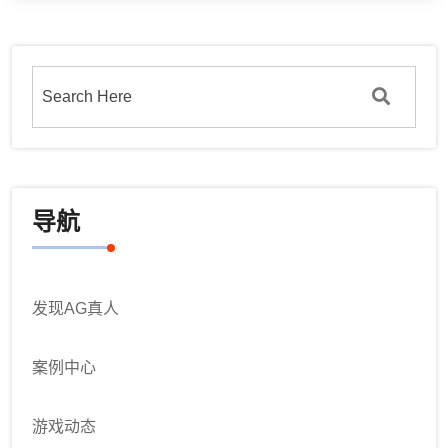
导航
发现AG真人
案例中心
游戏动态